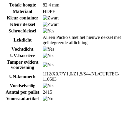
Totale hoogte
82,4 mm
Materiaal
HDPE
Kleur container
Kleur deksel
Schroefdeksel
Alleen Packo's met het nieuwe deksel met
Lekdicht
geïntegreerde afdichting
Vochtdicht
UV-barrière
Tamper evident
voorziening
1H2/X0,7/Y1,0/Z1,5/S/--/NL/CURTEC-
UN-kenmerk
110503
Voedselveilig
Aantal per pallet
2415
Voorraadartikel