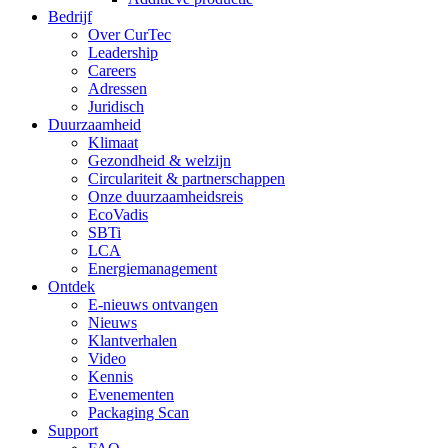
Bedrijf
Over CurTec
Leadership
Careers
Adressen
Juridisch
Duurzaamheid
Klimaat
Gezondheid & welzijn
Circulariteit & partnerschappen
Onze duurzaamheidsreis
EcoVadis
SBTi
LCA
Energiemanagement
Ontdek
E-nieuws ontvangen
Nieuws
Klantverhalen
Video
Kennis
Evenementen
Packaging Scan
Support