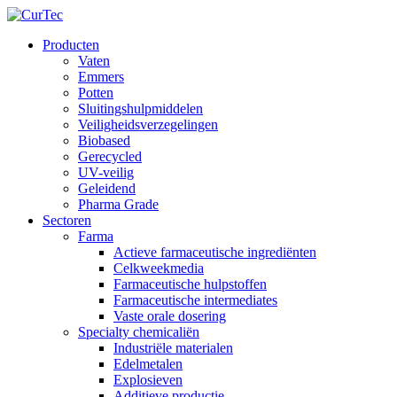
Producten
Vaten
Emmers
Potten
Sluitingshulpmiddelen
Veiligheidsverzegelingen
Biobased
Gerecycled
UV-veilig
Geleidend
Pharma Grade
Sectoren
Farma
Actieve farmaceutische ingrediënten
Celkweekmedia
Farmaceutische hulpstoffen
Farmaceutische intermediates
Vaste orale dosering
Specialty chemicaliën
Industriële materialen
Edelmetalen
Explosieven
Additieve productie