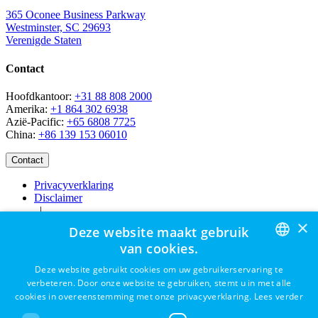
365 Oconee Business Parkway
Westminster, SC 29693
Verenigde Staten
Contact
Hoofdkantoor:
+31 88 808 2000
Amerika:
+1 864 302 6938
Azië-Pacific:
+65 6808 7725
China:
+86 139 153 06010
Privacyverklaring
Disclaimer
|
×
Bakken
Deze website maakt gebruik
Careers
van cookies.
ENGLISH
Deze website gebruikt cookies om uw gebruikerservaring te
verbeteren. Door onze website te gebruiken, stemt u in met alle
DUTCH
cookies in overeenstemming met onze privacyverklaring.
Lees verder
Contact
Vaten
FRENCH