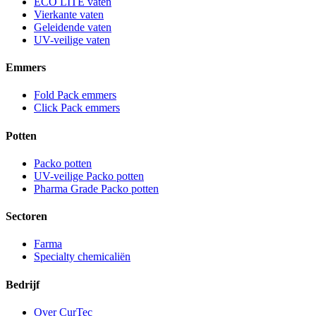
ECO LITE vaten
Vierkante vaten
Geleidende vaten
UV-veilige vaten
Emmers
Fold Pack emmers
Click Pack emmers
Potten
Packo potten
UV-veilige Packo potten
Pharma Grade Packo potten
Sectoren
Farma
Specialty chemicaliën
Bedrijf
Over CurTec