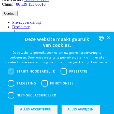
China:
+86 139 153 06010
Privacyverklaring
Disclaimer
|
×
Bakken
Deze website maakt gebruik
Careers
van cookies.
ENGLISH
Deze website gebruikt cookies om uw gebruikerservaring te
verbeteren. Door onze website te gebruiken, stemt u in met alle
DUTCH
cookies in overeenstemming met onze privacyverklaring.
Lees verder
Contact
Vaten
FRENCH
STRIKT NOODZAKELIJK
PRESTATIE
Emmers
Potten
GERMAN
Sectoren
TARGETING
FUNCTIONEEL
Bedrijf
SPANISH
Duurzaamheid
Ontdek
NIET-GECLASSIFICEERD
Support
Zoeken
ALLES ACCEPTEREN
ALLES AFWIJZEN
EN
ES
FR
DE
NL