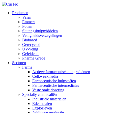
Producten
Vaten
Emmers
Potten
Sluitingshulpmiddelen
Veiligheidsverzegelingen
Biobased
Gerecycled
UV-veilig
Geleidend
Pharma Grade
Sectoren
Farma
Actieve farmaceutische ingrediënten
Celkweekmedia
Farmaceutische hulpstoffen
Farmaceutische intermediates
Vaste orale dosering
Specialty chemicaliën
Industriële materialen
Edelmetalen
Explosieven
Additieve productie