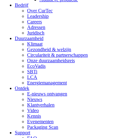
Bedrijf
Over CurTec
Leadership
Careers
Adressen
Juridisch
Duurzaamheid
Klimaat
Gezondheid & welzijn
Circulariteit & partnerschappen
Onze duurzaamheidsreis
EcoVadis
SBTi
LCA
Energiemanagement
Ontdek
E-nieuws ontvangen
Nieuws
Klantverhalen
Video
Kennis
Evenementen
Packaging Scan
Support