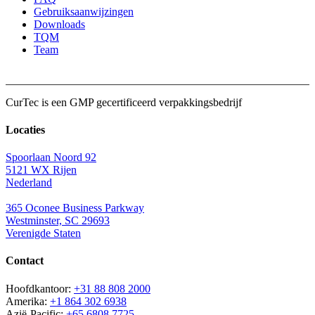
Gebruiksaanwijzingen
Downloads
TQM
Team
CurTec is een
GMP
gecertificeerd verpakkingsbedrijf
Locaties
Spoorlaan Noord 92
5121 WX Rijen
Nederland
365 Oconee Business Parkway
Westminster, SC 29693
Verenigde Staten
Contact
Hoofdkantoor:
+31 88 808 2000
Amerika:
+1 864 302 6938
Azië-Pacific:
+65 6808 7725