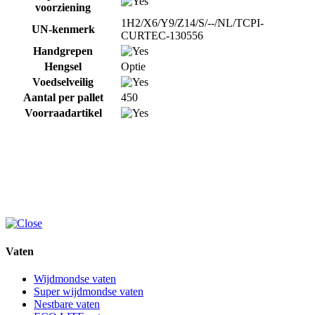
voorziening
1H2/X6/Y9/Z14/S/--/NL/TCPI-
UN-kenmerk
CURTEC-130556
Handgrepen
Hengsel
Optie
Voedselveilig
Aantal per pallet
450
Voorraadartikel
Vaten
Wijdmondse vaten
Super wijdmondse vaten
Nestbare vaten