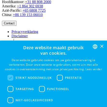
Hoofdkantoor:
+31 88 808 2000
Amerika:
+1 864 302 6938
Azië-Pacific:
+65 6808 7725
China:
+86 139 153 06010
Privacyverklaring
Disclaimer
|
×
Bakken
Deze website maakt gebruik
Careers
van cookies.
ENGLISH
Deze website gebruikt cookies om uw gebruikerservaring te
verbeteren. Door onze website te gebruiken, stemt u in met alle
DUTCH
cookies in overeenstemming met onze privacyverklaring.
Lees verder
Contact
Vaten
FRENCH
STRIKT NOODZAKELIJK
PRESTATIE
Emmers
Potten
GERMAN
Sectoren
TARGETING
FUNCTIONEEL
Bedrijf
SPANISH
Duurzaamheid
Ontdek
NIET-GECLASSIFICEERD
Support