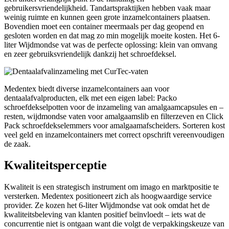
gebruikersvriendelijkheid. Tandartspraktijken hebben vaak maar
weinig ruimte en kunnen geen grote inzamelcontainers plaatsen.
Bovendien moet een container meermaals per dag geopend en
gesloten worden en dat mag zo min mogelijk moeite kosten. Het 6-
liter Wijdmondse vat was de perfecte oplossing: klein van omvang
en zeer gebruiksvriendelijk dankzij het schroefdeksel.
Medentex biedt diverse inzamelcontainers aan voor
dentaalafvalproducten, elk met een eigen label: Packo
schroefdekselpotten voor de inzameling van amalgaamcapsules en –
resten, wijdmondse vaten voor amalgaamslib en filterzeven en Click
Pack schroefdekselemmers voor amalgaamafscheiders. Sorteren kost
veel geld en inzamelcontainers met correct opschrift vereenvoudigen
de zaak.
Kwaliteitsperceptie
Kwaliteit is een strategisch instrument om imago en marktpositie te
versterken. Medentex positioneert zich als hoogwaardige service
provider. Ze kozen het 6-liter Wijdmondse vat ook omdat het de
kwaliteitsbeleving van klanten positief beïnvloedt – iets wat de
concurrentie niet is ontgaan want die volgt de verpakkingskeuze van