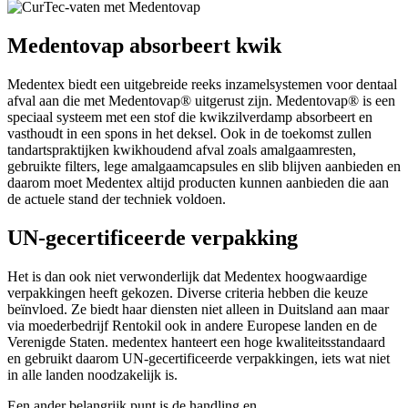
Medentovap absorbeert kwik
Medentex biedt een uitgebreide reeks inzamelsystemen voor dentaal
afval aan die met Medentovap® uitgerust zijn. Medentovap® is een
speciaal systeem met een stof die kwikzilverdamp absorbeert en
vasthoudt in een spons in het deksel. Ook in de toekomst zullen
tandartspraktijken kwikhoudend afval zoals amalgaamresten,
gebruikte filters, lege amalgaamcapsules en slib blijven aanbieden en
daarom moet Medentex altijd producten kunnen aanbieden die aan
de actuele stand der techniek voldoen.
UN-gecertificeerde verpakking
Het is dan ook niet verwonderlijk dat Medentex hoogwaardige
verpakkingen heeft gekozen. Diverse criteria hebben die keuze
beïnvloed. Ze biedt haar diensten niet alleen in Duitsland aan maar
via moederbedrijf Rentokil ook in andere Europese landen en de
Verenigde Staten. medentex hanteert een hoge kwaliteitsstandaard
en gebruikt daarom UN-gecertificeerde verpakkingen, iets wat niet
in alle landen noodzakelijk is.
Een ander belangrijk punt is de handling en