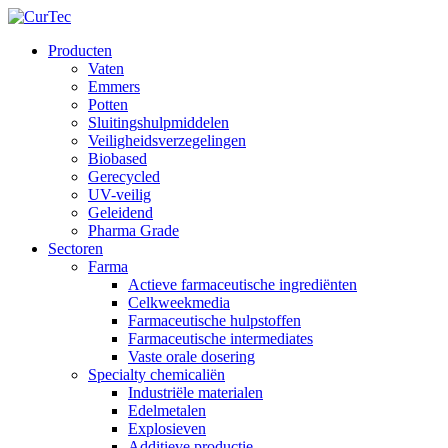
Producten
Vaten
Emmers
Potten
Sluitingshulpmiddelen
Veiligheidsverzegelingen
Biobased
Gerecycled
UV-veilig
Geleidend
Pharma Grade
Sectoren
Farma
Actieve farmaceutische ingrediënten
Celkweekmedia
Farmaceutische hulpstoffen
Farmaceutische intermediates
Vaste orale dosering
Specialty chemicaliën
Industriële materialen
Edelmetalen
Explosieven
Additieve productie