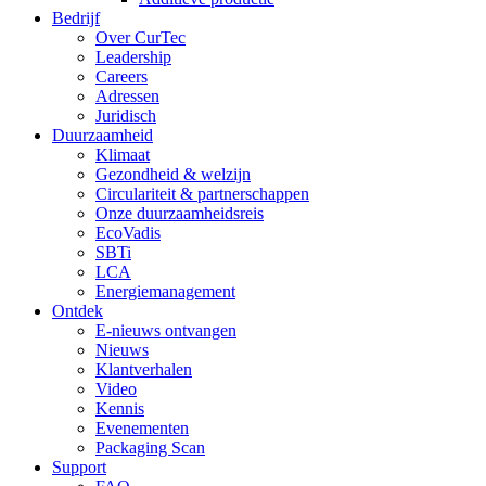
Bedrijf
Over CurTec
Leadership
Careers
Adressen
Juridisch
Duurzaamheid
Klimaat
Gezondheid & welzijn
Circulariteit & partnerschappen
Onze duurzaamheidsreis
EcoVadis
SBTi
LCA
Energiemanagement
Ontdek
E-nieuws ontvangen
Nieuws
Klantverhalen
Video
Kennis
Evenementen
Packaging Scan
Support