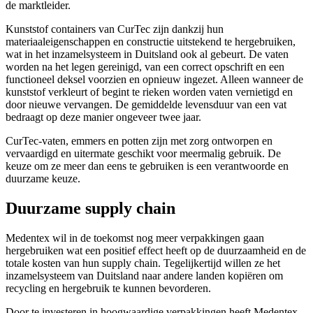
de marktleider.
Kunststof containers van CurTec zijn dankzij hun
materiaaleigenschappen en constructie uitstekend te hergebruiken,
wat in het inzamelsysteem in Duitsland ook al gebeurt. De vaten
worden na het legen gereinigd, van een correct opschrift en een
functioneel deksel voorzien en opnieuw ingezet. Alleen wanneer de
kunststof verkleurt of begint te rieken worden vaten vernietigd en
door nieuwe vervangen. De gemiddelde levensduur van een vat
bedraagt op deze manier ongeveer twee jaar.
CurTec-vaten, emmers en potten zijn met zorg ontworpen en
vervaardigd en uitermate geschikt voor meermalig gebruik. De
keuze om ze meer dan eens te gebruiken is een verantwoorde en
duurzame keuze.
Duurzame supply chain
Medentex wil in de toekomst nog meer verpakkingen gaan
hergebruiken wat een positief effect heeft op de duurzaamheid en de
totale kosten van hun supply chain. Tegelijkertijd willen ze het
inzamelsysteem van Duitsland naar andere landen kopiëren om
recycling en hergebruik te kunnen bevorderen.
Door te investeren in hoogwaardige verpakkingen heeft Medentex