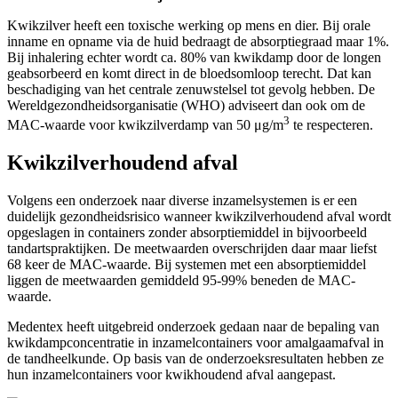
Kwikzilver heeft een toxische werking op mens en dier. Bij orale
inname en opname via de huid bedraagt de absorptiegraad maar 1%.
Bij inhalering echter wordt ca. 80% van kwikdamp door de longen
geabsorbeerd en komt direct in de bloedsomloop terecht. Dat kan
beschadiging van het centrale zenuwstelsel tot gevolg hebben. De
Wereldgezondheidsorganisatie (WHO) adviseert dan ook om de
3
MAC-waarde voor kwikzilverdamp van 50 μg/m
te respecteren.
Kwikzilverhoudend afval
Volgens een onderzoek naar diverse inzamelsystemen is er een
duidelijk gezondheidsrisico wanneer kwikzilverhoudend afval wordt
opgeslagen in containers zonder absorptiemiddel in bijvoorbeeld
tandartspraktijken. De meetwaarden overschrijden daar maar liefst
68 keer de MAC-waarde. Bij systemen met een absorptiemiddel
liggen de meetwaarden gemiddeld 95-99% beneden de MAC-
waarde.
Medentex heeft uitgebreid onderzoek gedaan naar de bepaling van
kwikdampconcentratie in inzamelcontainers voor amalgaamafval in
de tandheelkunde. Op basis van de onderzoeksresultaten hebben ze
hun inzamelcontainers voor kwikhoudend afval aangepast.